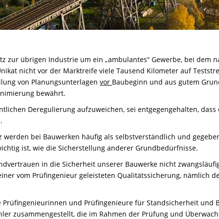
tz zur übrigen Industrie um ein „ambulantes“ Gewerbe, bei dem n
Unikat nicht vor der Marktreife viele Tausend Kilometer auf Testst
ellung von Planungsunterlagen
vor
Baubeginn und aus gutem Grun
inimierung bewährt.
ntlichen Deregulierung aufzuweichen, sei entgegengehalten, dass 
.
 werden bei Bauwerken häufig als selbstverständlich und gegeben
ichtig ist, wie die Sicherstellung anderer Grundbedürfnisse.
dvertrauen in die Sicherheit unserer Bauwerke nicht zwangsläufig 
 einer vom Prüfingenieur geleisteten Qualitätssicherung, nämlich d
 Prüfingenieurinnen und Prüfingenieure für Standsicherheit und 
ehler zusammengestellt, die im Rahmen der Prüfung und Überwac