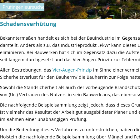
Prüfingenieursuche
Schadensverhütung
Bekanntermaßen handelt es sich bei der Bauindustrie im Gegensa
darstellt. Anders als z.B. das Industrieprodukt „PkW“ kann dieses 
eliminieren. Bei Bauwerken hat sich im Gegensatz dazu die Aufst
seit langem durchgesetzt und das Vier-Augen-Prinzip zur Fehlerm
Allen Bestrebungen, das
Vier-Augen-Prinzip
im Sinne einer vermei
Sicherheitsverlust für den Bauherrn/ die Bauherrin zur Folge hätte
Sowohl die Standsicherheit als auch der vorbeugende Brandschutz
von (Ur-) Vertrauen des Nutzers in sein Bauwerk aus, das ebenso w
Die nachfolgende Beispielsammlung zeigt jedoch, dass dieses Grun
ist vielmehr das Resultat der Arbeit gut ausgebildeter Planer und
im Rahmen einer unabhängigen Prüfung.
Um die Bedeutung dieses Verfahrens zu unterstreichen, haben die
Holstein die nachfolgende Beispielsammlung über Mängel und F