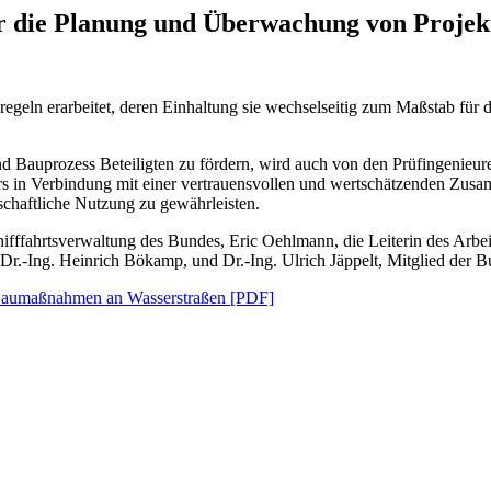
r die Planung und Überwachung von Projekt
ensregeln erarbeitet, deren Einhaltung sie wechselseitig zum Maßsta
d Bauprozess Beteiligten zu fördern, wird auch von den Prüfingenieu
ieurs in Verbindung mit einer vertrauensvollen und wertschätzenden Zu
schaftliche Nutzung zu gewährleisten.
hifffahrtsverwaltung des Bundes, Eric Oehlmann, die Leiterin des Arbe
 Dr.-Ing. Heinrich Bökamp, und Dr.-Ing. Ulrich Jäppelt, Mitglied der 
Baumaßnahmen an Wasserstraßen [PDF]